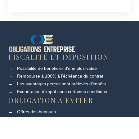
FISCALITÉ ET IMPOSITION
→
Possibilité de bénéficier d’une plus-value
→
Remboursé à 100% à l’échéance du contrat
→
Les avantages perçus sont prélevés d’impôts
→
Exonération d’impôt sous certaines conditions
OBLIGATION A EVITER
→
Offres des banques
→
Offres des conseils régionaux
→
Misez plutôt sur celles à haut rendement
→
Obligations provenant des Etats scandinaves