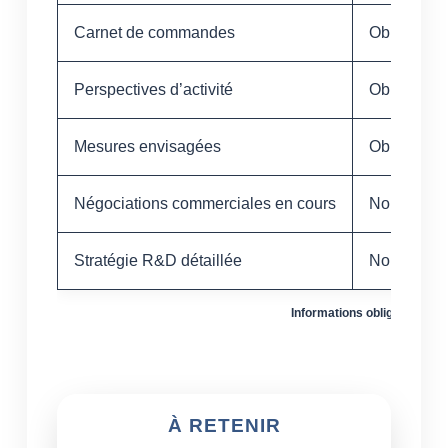
Carnet de commandes
Obligatoire
Perspectives d’activité
Obligatoire
Mesures envisagées
Obligatoire
Négociations commerciales en cours
Non obliga
Stratégie R&D détaillée
Non obliga
Informations obligatoires à
À RETENIR